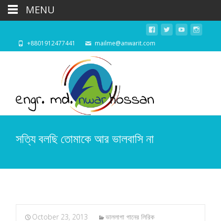
MENU
+8801912477441
mailme@anwarit.com
সত্যি বলছি তোমাকে আর ভালবাসি না
October 23, 2013
ভাললাগা গানের লিরিক