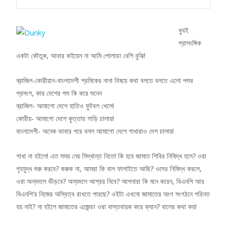
খুবই
প্রাসংঙ্গিক
একটা কৌতুক, আবার কইয়েন না আমি পোলাডা বেশি বুঝি!
ব্রাজিল-কোরীয়ান-বাংলাদেশী শ্রমিকের নানা বিষয়ে কথা বলতে বলতে এলো পশুর
প্রসংগ, কার দেশের পশু কি করে শুনেন
ব্রাজিল- আমাগো দেশে হাতিও ফুটবল খেলে!
কোরীয়- আমাগো দেশে কুত্তায় গাড়ি চালায়!
বাংলাদেশী- অনেক ভাবার পরে বলল আমাগো দেশে গাধারাও দেশ চালায়!
গাধা না হইলে! এত সময় নেয় সিদ্ধান্ত নিতে! কি হবে জামাত শিবির নিষিদ্ধ হলে? ওরা
গৃহযুদ্ধ শুরু করবে? করুক না, আমরা কি বাল ফালাইতে আছি? ওদের নিষিদ্ধ করলে,
ওরা অন্যদলে ভীড়বে? অন্যদলে আশ্রয় নিবে? আপনারা কি মনে করেন, বিএনপি আর
বিএনপি’র নিজের অস্বিত্ব রাখতে পারছে? ওইটা এখনো জামাতের অংগ সংগঠনে পরিনত
হয় নাই? না হইলে জামাতের এজেন্ডা ওরা বাস্তবায়ক করে ক্যান? বালের কথা কয়!