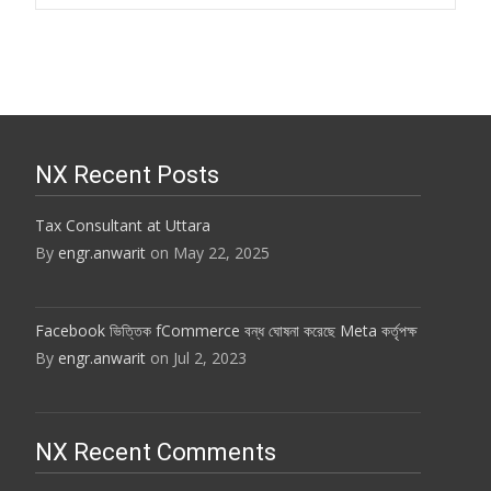
Post
navigation
NX Recent Posts
Tax Consultant at Uttara
By
engr.anwarit
on May 22, 2025
Facebook ভিত্তিক fCommerce বন্ধ ঘোষনা করেছে Meta কর্তৃপক্ষ
By
engr.anwarit
on Jul 2, 2023
NX Recent Comments