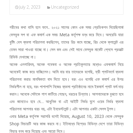
July 2, 2023
Uncategorized
গরীবের কথা বাসি হলে ফলে.. ২০২১ সালের কোন এক সময় প্রেডিকশন দিয়েছিলাম!
ফেসবুক সপ বা এফ কমার্স এক সময় Meta কর্তৃপক্ষ বন্ধ করে দিবে। অলরেডি যারা
বুষ্টিং বেস ব্যবসা পরিচালনা করছিলেন, তাদের রিচ কমে যাচ্ছে, রিচ থেকে ক্লায়েন্ট এর
তেমন সারা পাওয়া যাচ্ছে না। সেল কম এবং সেই সাথে ফেসবুক মার্কেট প্লেসে প্রডাক্ট
রিভিউ দেখাচ্ছে না।
অনেক এলগারিদম, অনেক গবেষনা ও অনেক প্রতিকূলতার মধ্যেও এফকমার্স নিয়ে
অনেকেই কাজ করে যাচ্ছিলেন। আমি বার বার তাদেরকে বলেছি, ফ্রী প্লাটফর্মে ব্যবসা
পরিচালনা করার মানষিকতা বাদ দিতে হবে। বরং এও বলেছি এফ কমার্স এর উপর
নির্ভরশীল না হয়ে, বরং পাশাপাশি নিজের ব্যবসা প্রতিষ্ঠানের নামে ইকমার্স প্লাট ফর্ম দাড়
করান। অনেকে সেটাকে পাশ কাটিয়ে গেছেন, খরচের চিন্তায়। আপনাদেরকে বুঝতে হবে
এবং জানতেও হবে যে… আধুনিক বা এই আইটি নির্ভর যুগে ওয়েব নির্ভর ব্যবসা
পরিচালনা আপনার খরচ নয়, এটা ইনভেস্টমেন্ট। এটা আপনার একটা সেলস টুলস।
এবার Meta কর্তৃপক্ষ সরাসরি বলেই দিয়েছে, August 10, 2023 থেকে ফেসবুক
Shop ফিচারটি আর কাজ করবে না। ইতিমধ্যে বিশ্বের বিভিন্ন দেশে তারা বিভিন্ন
ফিচার বন্ধ করে দিয়েছে এবং আরো দিবে।