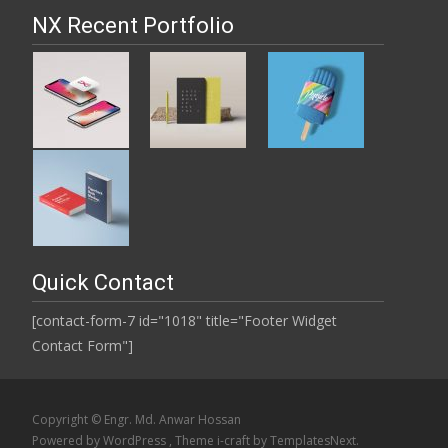
NX Recent Portfolio
Quick Contact
[contact-form-7 id="1018" title="Footer Widget
Contact Form"]
Copyright © Engr. Md. Anwar Hossan
Powered by WordPress
, Theme
i-craft
by TemplatesNext.