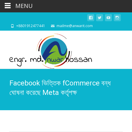
MENU
+8801912477441
mailme@anwarit.com
Facebook ভিত্তিক fCommerce বন্ধ
ঘোষনা করেছে Meta কর্তৃপক্ষ