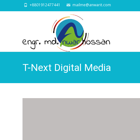
+8801912477441
mailme@anwarit.com
T-Next Digital Media