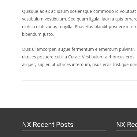
Quisque ac ex ac ipsum scelerisque commodo id volutpat tel
vestibulum vestibulum. Sed quam ligula, lacinia quis ornar
nibh in nibh varius fringilla. Phasellus blandit posuere int
bibendum justo.
Duis ullamcorper, augue fermentum elementum pulvinar, vel
ultrices posuere cubilia Curae; Vestibulum a rhoncus eros. 
aliquet, sapien ut ultrices interdum, risus eros tristique
NX Recent Posts
NX Re