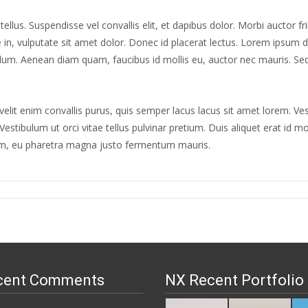
lus. Suspendisse vel convallis elit, et dapibus dolor. Morbi auctor fr
e in, vulputate sit amet dolor. Donec id placerat lectus. Lorem ipsum d
erdum. Aenean diam quam, faucibus id mollis eu, auctor nec mauris. Sed s
it enim convallis purus, quis semper lacus lacus sit amet lorem. Vest
Vestibulum ut orci vitae tellus pulvinar pretium. Duis aliquet erat id m
 diam, eu pharetra magna justo fermentum mauris.
cent Comments
NX Recent Portfolio