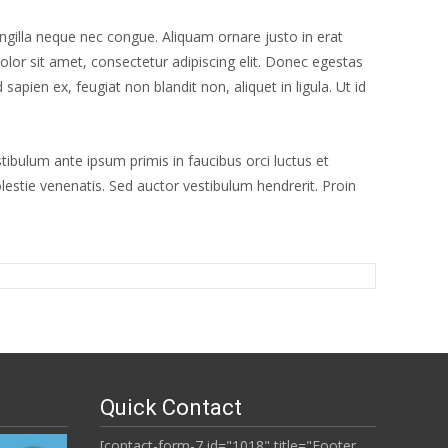
ingilla neque nec congue. Aliquam ornare justo in erat
olor sit amet, consectetur adipiscing elit. Donec egestas
apien ex, feugiat non blandit non, aliquet in ligula. Ut id
ibulum ante ipsum primis in faucibus orci luctus et
olestie venenatis. Sed auctor vestibulum hendrerit. Proin
Quick Contact
[contact-form-7 id="1018" title="Footer