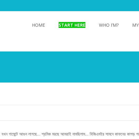
Skip
to
HOME
START HERE
WHO I’M?
MY
content
নাই… যখন গামেন্টে আগুন লাগছে… শ্রমিক মরছে আমরাই নামছিলাম… বিজিএমইর সামনে কাফনের কাপ