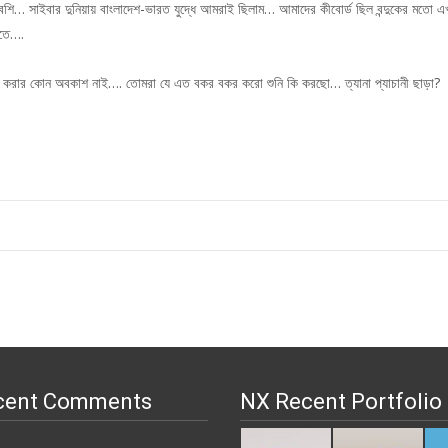
াম বেশি… সাইবার দুনিয়ায় বাংলাদেশ-ভারত যুদ্ধে আমরাই ছিলাম… আমাদের কীবোর্ড ছিল বন্দুকের ম
িতে….
কার করার কোন অবকাশ নাই…. তোমরা যে এত বকর বকর করো শুনি কি করছো… ত্যানা প্যাচানী ছাড়া?
cent Comments
NX Recent Portfolio