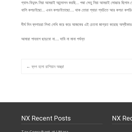
গ্যাস-বিদ্যুৎ নিয়া আমরাই আন্দোলন করছি… পদ্মা সেতু নিয়া আমরাই সোচ্চার ছিল
খালি কপচাইছো… এখন কপচাইতাছো…. থাক তোরা প্যাচা প্যচিতে আর কপচা কপচ
দীর্ঘ দিন ব্লগাররা লিখা লেখি করে করে আজকের এই চেতনা জাগ্রত করেছে অস্বী
আমারা শাহবাগ ছাড়বো না…. দাবি না মানা পর্যন্ত
Post
←
ব্লগ হলো রাশিয়ান অস্ত্র!
navigation
NX Recent Posts
NX Re
Tax Consultant at Uttara