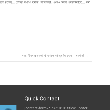
তো এখনো চলেছে… তোমরা তখনও ত্যানা প্যাচাইছো, এখনও ত্যানা প্যাচাইতাছো… কথা
খবর: ইসলাম ভালো না লাগলে ধর্মান্তরিত হোন – এরশাদ!
→
Quick Contact
[contact-form-7 id="1018" title="Footer