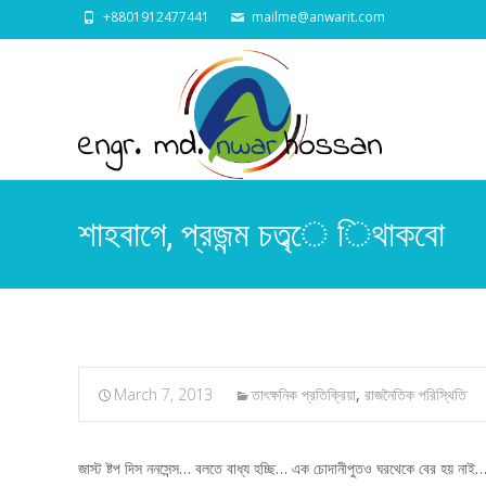
+8801912477441
mailme@anwarit.com
শাহবাগে, প্রজন্ম চত্ব্ে িথাকবো
March 7, 2013
তাৎক্ষনিক প্রতিক্রিয়া
,
রাজনৈতিক পরিস্থিতি
জাস্ট ষ্টপ দিস ননসেন্স… বলতে বাধ্য হচ্ছি… এক চোদানীপুতও ঘরথেকে বের হয় 