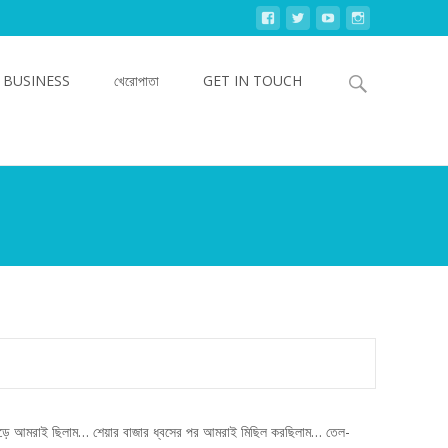
Search
 BUSINESS
খেরোপাতা
GET IN TOUCH
for:
ড় পড়ে আমরাই ছিলাম… শেয়ার বাজার ধ্বসের পর আমরাই মিছিল করছিলাম… তেল-