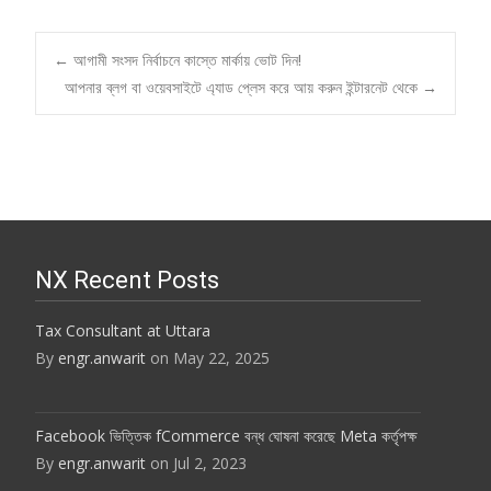
Post
←
আগামী সংসদ নির্বাচনে কাস্তে মার্কায় ভোট দিন!
আপনার ব্লগ বা ওয়েবসাইটে এ্যাড প্লেস করে আয় করুন ইন্টারনেট থেকে
→
navigation
NX Recent Posts
Tax Consultant at Uttara
By
engr.anwarit
on May 22, 2025
Facebook ভিত্তিক fCommerce বন্ধ ঘোষনা করেছে Meta কর্তৃপক্ষ
By
engr.anwarit
on Jul 2, 2023