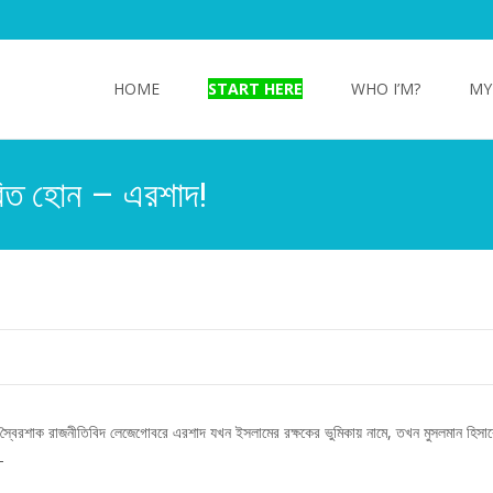
Skip
to
HOME
START HERE
WHO I’M?
MY
content
তরিত হোন – এরশাদ!
েক স্বৈরশাক রাজনীতিবিদ লেজেগোবরে এরশাদ যখন ইসলামের রক্ষকের ভুমিকায় নামে, তখন মুসলমান হিসাব
-