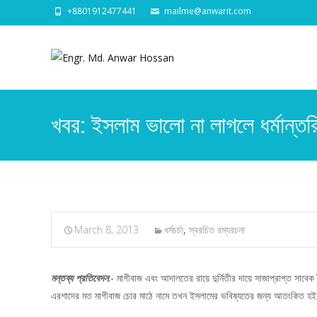
+8801912477441
mailme@anwarit.com
খবর: ইসলাম ভালো না লাগলে ধর্মান্
March 8, 2013
ধর্মচর্চা
,
স্বরচিত রম্যরচনা
মন্তব্য প্রতিবেদন
:- মাগীবাজ এবং আদালতের রায়ে দুর্নিতীর দায়ে সাজাপ্রাপ্ত সাব
এরশাদের মত মাগীবাজ চোর মাঠে নামে তখন ইসলামের ভবিষ্যতের জন্য আতংকিত হই