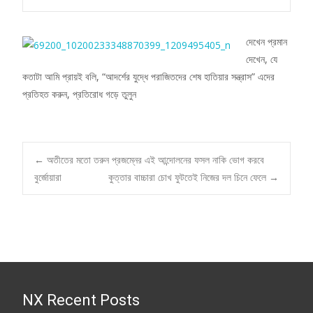
দেখেন প্রমান
দেখেন, যে
কতাটা আমি প্রায়ই বলি, “আদর্শের যুদ্ধে পরাজিতদের শেষ হাতিয়ার সন্ত্রাস” এদের
প্রতিহত করুন, প্রতিরোধ গড়ে তুলুন
Post
←
অতীতের মতো তরুন প্রজম্নের এই আন্দোলনের ফসল নাকি ভোগ করবে
বুর্জোয়ারা
কুত্তার বাচ্চারা চোখ ফুটতেই নিজের দল চিনে ফেলে
→
navigation
NX Recent Posts