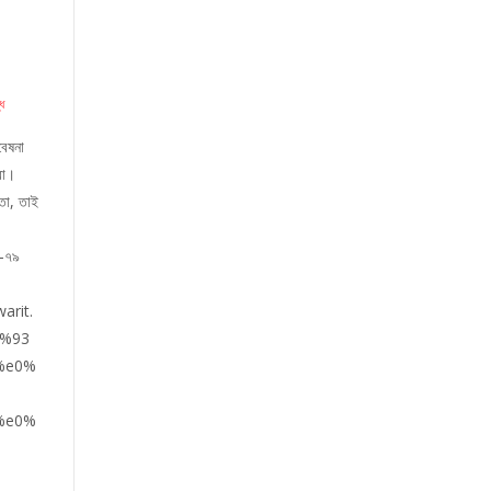
্ধ
বেষনা
বো।
তো, তাই
৭-৭৯
arit.
%93
%e0%
%e0%