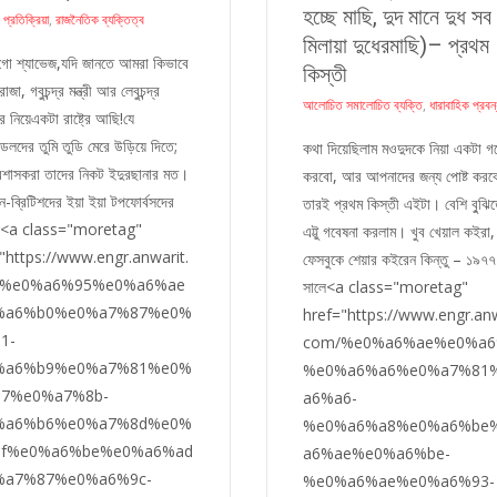
হচ্ছে মাছি, দুদ মানে দুধ সব
 প্রতিক্রিয়া
,
রাজনৈতিক ব্যক্তিত্ব
মিলায়া দুধেরমাছি)– প্রথম
হুগো শ্যাভেজ,যদি জানতে আমরা কিভাবে
কিস্তী
 রাজা, গবুচন্দ্র মন্ত্রী আর লেবুচন্দ্র
আলোচিত সমালোচিত ব্যক্তি
,
ধারাবাহিক প্রবন
 নিয়েএকটা রাষ্ট্রে আছি!যে
োডলদের তুমি তুডি মেরে উড়িয়ে দিতে;
কথা দিয়েছিলাম মওদুদকে নিয়া একটা গ
শাসকরা তাদের নিকট ইদুরছানার মত।
করবো, আর আপনাদের জন্য পোষ্ট কর
কিন-ব্রিটিশদের ইয়া ইয়া টপফোর্বসদের
তারই প্রথম কিস্তী এইটা। বেশি বু্ঝি
ায়<a class="moretag"
এট্টু গবেষনা করলাম। খুব খেয়াল কইরা,
"https://www.engr.anwarit.
ফেসবুকে শেয়ার কইরেন কিন্তু – ১৯৭
/%e0%a6%95%e0%a6%ae
সালে<a class="moretag"
%a6%b0%e0%a7%87%e0%
href="https://www.engr.anw
1-
com/%e0%a6%ae%e0%a6
%a6%b9%e0%a7%81%e0%
%e0%a6%a6%e0%a7%81
97%e0%a7%8b-
a6%a6-
%a6%b6%e0%a7%8d%e0%
%e0%a6%a8%e0%a6%be
af%e0%a6%be%e0%a6%ad
a6%ae%e0%a6%be-
%a7%87%e0%a6%9c-
%e0%a6%ae%e0%a6%93-