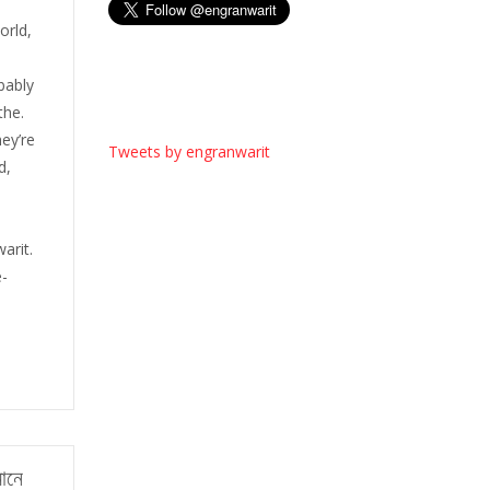
orld,
bably
the.
ey’re
Tweets by engranwarit
ed,
arit.
e-
ানে