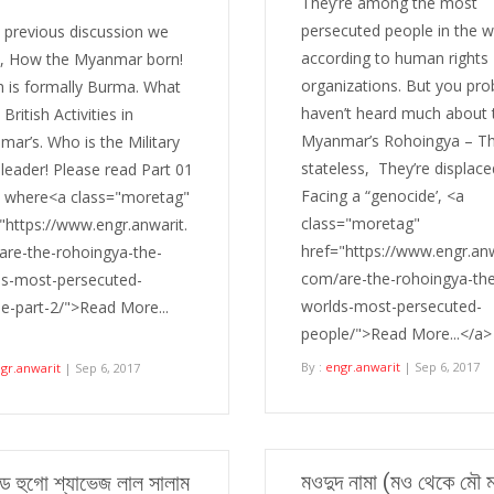
They’re among the most
persecuted people in the w
previous discussion we
according to human rights
, How the Myanmar born!
organizations. But you pro
 is formally Burma. What
haven’t heard much about 
 British Activities in
Myanmar’s Rohoingya – Th
ar’s. Who is the Military
stateless, They’re displac
leader! Please read Part 01
Facing a “genocide’, <a
 where<a class="moretag"
class="moretag"
"https://www.engr.anwarit.
href="https://www.engr.anw
are-the-rohoingya-the-
com/are-the-rohoingya-th
ds-most-persecuted-
worlds-most-persecuted-
e-part-2/">Read More...
people/">Read More...</a>
By :
engr.anwarit
| Sep 6, 2017
gr.anwarit
| Sep 6, 2017
মওদুদ নামা (মও থেকে মৌ ম
ড হুগো শ্যাভেজ লাল সালাম