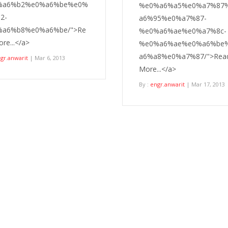
%a6%b2%e0%a6%be%e0%
%e0%a6%a5%e0%a7%87
2-
a6%95%e0%a7%87-
%a6%b8%e0%a6%be/">Re
%e0%a6%ae%e0%a7%8c-
re...</a>
%e0%a6%ae%e0%a6%be
a6%a8%e0%a7%87/">Rea
gr.anwarit
| Mar 6, 2013
More...</a>
By :
engr.anwarit
| Mar 17, 2013