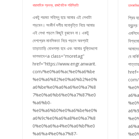
ধারাবাহিক প্রবন্ধ
,
রাজনৈতিক পরিস্থিতি
তাৎক্ষনিক
একটু পরমত সহিস্নু হয়ে আমার এই লেখাটা
প্রিয় 
পড়বেন। সংকীর্ন দলীয় মনোবৃত্তি নিয়ে আমার
হবুচন্দ্র
এই লেখা পড়লে কিছুই বুঝবেন না। একটু
এমপিদের
দেশপ্রেম মানসিকতা নিয়ে পড়লে অবশ্যই
বিশ্বম
তাড়াতাড়ি বোধগম্য হবে এবং আমার যুক্তিগুলো
আমাদের
ভালভাবে<a class="moretag"
যে মার্
href="https://www.engr.anwarit.
পাত্ত
com/%e0%a6%ac%e0%a6%be
href=
%e0%a6%82%e0%a6%b2%e0%
com
a6%be%e0%a6%a6%e0%a7%8
%e0
7%e0%a6%b6%e0%a7%87%e0
a6%a
%a6%b0-
%e0
%e0%a6%b0%e0%a6%be%e0%
a6%
a6%9c%e0%a6%a8%e0%a7%8
%e0
0%e0%a6%a4%e0%a6%bf%e0
a6%
%a6%a4%e0%a7%87-
%e0