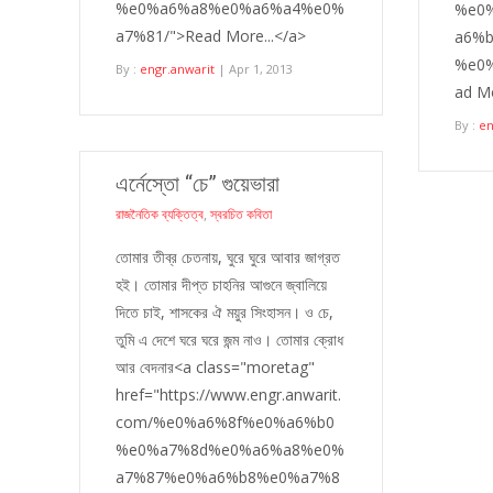
%e0%a6%a8%e0%a6%a4%e0%
%e0
a7%81/">Read More...</a>
a6%b
%e0
By :
engr.anwarit
| Apr 1, 2013
ad Mo
By :
en
এর্নেস্তো “চে” গুয়েভারা
রাজনৈতিক ব্যক্তিত্ব
,
স্বরচিত কবিতা
তোমার তীব্র চেতনায়, ঘুরে ঘুরে আবার জাগ্রত
হই। তোমার দীপ্ত চাহনির আগুনে জ্বালিয়ে
দিতে চাই, শাসকের ঐ ময়ুর সিংহাসন। ও চে,
তুমি এ দেশে ঘরে ঘরে জন্ম নাও। তোমার ক্রোধ
আর বেদনার<a class="moretag"
href="https://www.engr.anwarit.
com/%e0%a6%8f%e0%a6%b0
%e0%a7%8d%e0%a6%a8%e0%
a7%87%e0%a6%b8%e0%a7%8