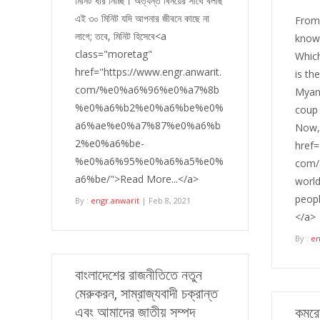
মিনিট ধার নিচ্ছি। অত্যন্ত বিনয়ের সাথে বলছি
এই ৩০ মিনিট যদি আপনার জীবনে কাছে না
From 
লাগে; তবে, মিনিট হিসেবে<a
know
class="moretag"
Which
href="https://www.engr.anwarit.
is the
com/%e0%a6%96%e0%a7%8b
Myanm
%e0%a6%b2%e0%a6%be%e0%
coup 
a6%ae%e0%a7%87%e0%a6%b
Now,
2%e0%a6%be-
href=
%e0%a6%95%e0%a6%a5%e0%
com/
a6%be/">Read More...</a>
worl
peopl
By :
engr.anwarit
| Feb 8, 2021
</a>
By :
en
বাংলাদেশের রাজনীতিতে নতুন
মেরুকরন, সাম্রাজ্যবাদী চক্রান্ত
এবং আমাদের জাতীয় সম্পদ
কমরে